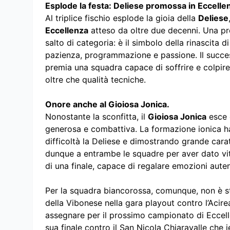
Esplode la festa: Deliese promossa in Eccelle
Al triplice fischio esplode la gioia della
Deliese
Eccellenza
atteso da oltre due decenni. Una p
salto di categoria: è il simbolo della rinascita 
pazienza, programmazione e passione. Il succes
premia una squadra capace di soffrire e colpire
oltre che qualità tecniche.
Onore anche al Gioiosa Jonica.
Nonostante la sconfitta, il
Gioiosa Jonica
esce 
generosa e combattiva. La formazione ionica ha 
difficoltà la Deliese e dimostrando grande cara
dunque a entrambe le squadre per aver dato vi
di una finale, capace di regalare emozioni autenti
Per la squadra biancorossa, comunque, non è stata
della Vibonese nella gara playout contro l’Acireal
assegnare per il prossimo campionato di Eccelle
sua finale contro il San Nicola Chiaravalle che i