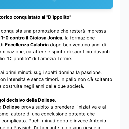
orico conquistato al "D’Ippolito"
a e conquista una promozione che resterà impressa
r
1-0 contro il Gioiosa Jonica
, la formazione
 di
Eccellenza Calabria
dopo ben ventuno anni di
rminazione, carattere e spirito di sacrificio davanti
dio "D’Ippolito" di Lamezia Terme.
i primi minuti: sugli spalti domina la passione,
 intensità e senza timori. In palio non c’è soltanto
costruita negli anni dalle due società.
ol decisivo della Deliese.
La
Deliese
prova subito a prendere l’iniziativa e al
lomè, autore di una conclusione potente che
to complicato. Pochi minuti dopo è invece Antonio
one da Pavisich, l’attaccante gioiosano riesce a