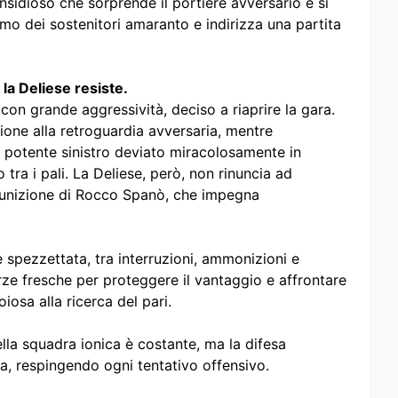
 insidioso che sorprende il portiere avversario e si
iasmo dei sostenitori amaranto e indirizza una partita
la Deliese resiste.
con grande aggressività, deciso a riaprire la gara.
one alla retroguardia avversaria, mentre
n potente sinistro deviato miracolosamente in
ra i pali. La Deliese, però, non rinuncia ad
 punizione di Rocco Spanò, che impegna
 spezzettata, tra interruzioni, ammonizioni e
orze fresche per proteggere il vantaggio e affrontare
iosa alla ricerca del pari.
della squadra ionica è costante, ma la difesa
, respingendo ogni tentativo offensivo.