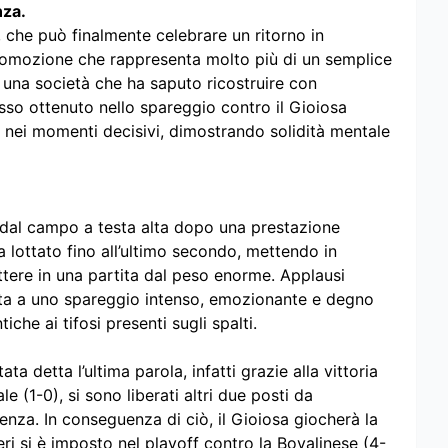
nza.
, che può finalmente celebrare un ritorno in
romozione che rappresenta molto più di un semplice
di una società che ha saputo ricostruire con
so ottenuto nello spareggio contro il Gioiosa
 nei momenti decisivi, dimostrando solidità mentale
dal campo a testa alta dopo una prestazione
lottato fino all’ultimo secondo, mettendo in
ttere in una partita dal peso enorme. Applausi
ta a uno spareggio intenso, emozionante e degno
che ai tifosi presenti sugli spalti.
 detta l’ultima parola, infatti grazie alla vittoria
e (1-0), si sono liberati altri due posti da
nza. In conseguenza di ciò, il Gioiosa giocherà la
eri si è imposto nel playoff contro la Bovalinese (4-