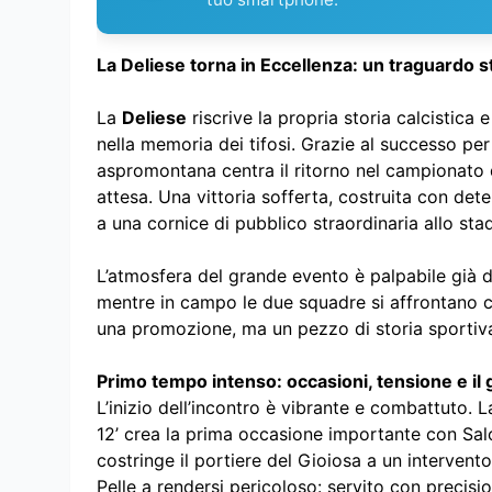
La Deliese torna in Eccellenza: un traguardo st
La
Deliese
riscrive la propria storia calcistic
nella memoria dei tifosi. Grazie al successo pe
aspromontana centra il ritorno nel campionato
attesa. Una vittoria sofferta, costruita con dete
a una cornice di pubblico straordinaria allo sta
L’atmosfera del grande evento è palpabile già da
mentre in campo le due squadre si affrontano con
una promozione, ma un pezzo di storia sportiva 
Primo tempo intenso: occasioni, tensione e il g
L’inizio dell’incontro è vibrante e combattuto. 
12’ crea la prima occasione importante con Sa
costringe il portiere del Gioiosa a un interven
Pelle a rendersi pericoloso: servito con precisi