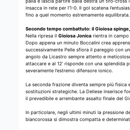
palla e lascia partire dalla destra un tiro-cross
insacca in rete per l’1-0. Il gol scatena l’entus
fino a quel momento estremamente equilibrata.
Secondo tempo combattuto: il Gioiosa spinge, 
Nella ripresa il
Gioiosa Jonica
rientra in campo 
Dopo appena un minuto Boccalini crea apprensi
successivamente Pelle sfiora il pareggio con u
angolo da Licastro sempre attento e meticoloso t
attaccare e al 12’ risponde con una splendida
severamente l’estremo difensore ionico.
La seconda frazione diventa sempre più fisica e
sostituzioni strategiche. La Deliese inserisce f
il prevedibile e arrembante assalto finale del Gio
In particolare, negli ultimi minuti la pressione 
biancorossa si dimostra compatta e determinata