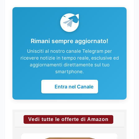
Rimani sempre aggiornato!
Unisciti al nostro canale Telegram per
ricevere notizie in tempo reale, esclusive ed
aggiornamenti direttamente sul tuo
smartphone.
Entra nel Canale