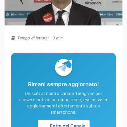
Tempo di lettura: ~3 min
Rimani sempre aggiornato!
Unisciti al nostro canale Telegram per
ricevere notizie in tempo reale, esclusive ed
aggiornamenti direttamente sul tuo
smartphone.
Entra nel Canale