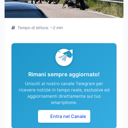
Tempo di lettura: ~2 min
Rimani sempre aggiornato!
Unisciti al nostro canale Telegram per
ricevere notizie in tempo reale, esclusive ed
aggiornamenti direttamente sul tuo
smartphone.
Entra nel Canale