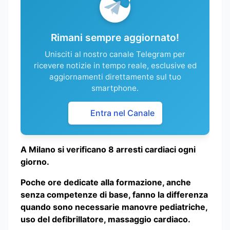
Rimani sempre aggiornato!
Unisciti al nostro canale Telegram per
ricevere notizie in tempo reale, esclusive ed
aggiornamenti direttamente sul tuo
smartphone.
Entra nel Canale
A Milano si verificano 8 arresti cardiaci ogni
giorno.
Poche ore dedicate alla formazione, anche
senza competenze di base, fanno la differenza
quando sono necessarie manovre pediatriche,
uso del defibrillatore, massaggio cardiaco.