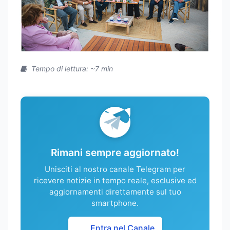
Tempo di lettura: ~7 min
Rimani sempre aggiornato!
Unisciti al nostro canale Telegram per
ricevere notizie in tempo reale, esclusive ed
aggiornamenti direttamente sul tuo
smartphone.
Entra nel Canale