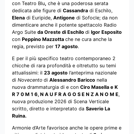
con Teatro Blu
,
che è una poderosa serata
dedicata alle figure di
Cassandra
di Eschilo,
Elena
di Euripide,
Antigone
di Sofocle; da non
dimenticare anche il potente spettacolo Radio
Argo Suite
da Oreste di Eschilo
di
Igor Esposito
con
Peppino Mazzotta
che ne cura anche la
regia, previsto per
17 agosto
.
E per il più specifico teatro contemporaneo 2
chicche di rara profondità e oltretutto su temi
attualissimi: il
23 agosto
l’anteprima nazionale
di
Novecento
di
Alessandro Baricco
nella
nuova drammaturgia di e con
Ciro Masella e
K
R 7 0 M 1 6, N A U F R A G O S E N Z A N O M E
,
nuova produzione 2026 di Scena Verticale
scritto, diretto e interpretato da
Saverio La
Ruina.
Armonie d’Arte favorisce anche le opere prime e