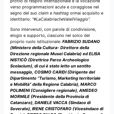
profilo di respiro internazionale e la vocazione
verso programmazioni acute e coraggiose nel
segno del suo
claim
e
hashtag
ormai acquisito e
identitario
: “#LaCalabriacheValeilViaggio”.
Sono intervenuti, con parole di condivisione,
elogio e supporto, ciascuno nel solco del
proprio ruolo istituzionale:
FABRIZIO SUDANO
(Ministero della Cultura- Direttore della
Direzione regionale Musei Calabria) ed ELISA
NISTICÒ (Direttrice Parco Archeologico
Scolacium), di cui è stato letto un sentito
messaggio, COSIMO CARIDI (Dirigente del
Dipartimento “Turismo, Marketing territoriale
e Mobilità” della Regione Calabria), MARCO
POLIMENI (Consigliere regionale), AMEDEO
MORMILE (Presidente della Provincia di
Catanzaro), DANIELE VACCA (Sindaco di
Soverato), IRENE CRISTOFARO (Vicesindaco di