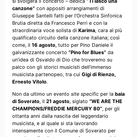
si svolgerà il concerto – dedica
“Ti lasco una
canzone”
con appositi arrangiamenti di
Giuseppe Santelli fatti per l’Orchestra Sinfonica
Brutia diretta da Francesco Perri e con la
straordinaria voce solista di
Karima
, cara al più
qualificato circuito della canzone italiana; così
come, il
16 agosto
, tutto per Pino Daniele il
galvanizzante concerto
“Pino for Blues”
da
un’idea di Osvaldo di Dio che troveremo su
palco con gli storici musicisti dell’immenso
musicista partenopeo, tra cui
Gigi di Rienzo,
Ernesto Vitolo
.
Non da ultimo un evento
site specific
per la
baia
di Soverato
, il
21 agosto
, siglato
“
WE ARE THE
CHAMPIONS/FREDDIE MERCURY 80”
, per gli
ottanta anni dalla nascita del leggendario
musicista, e al quale si sta lavorando
intensamente con il Comune di Soverato per