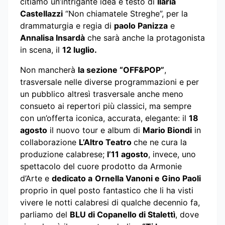
citiamo un’intrigante idea e testo di
Ilaria
Castellazzi
“Non chiamatele Streghe”, per la
drammaturgia e regia di
paolo Panizza
e
Annalisa Insardà
che sarà anche la protagonista
in scena, il
12 luglio.
Non mancherà
la sezione “OFF&POP”
,
trasversale nelle diverse programmazioni e per
un pubblico altresì trasversale anche meno
consueto ai repertori più classici, ma sempre
con un’offerta iconica, accurata, elegante: il
18
agosto
il nuovo tour e album di
Mario Biondi
in
collaborazione
L’Altro Teatro
che ne cura la
produzione calabrese;
l’11 agosto
, invece, uno
spettacolo del cuore prodotto da Armonie
d’Arte e
dedicato a
Ornella Vanoni e Gino Paoli
proprio in quel posto fantastico che li ha visti
vivere le notti calabresi di qualche decennio fa,
parliamo del
BLU di Copanello di Stalettì
, dove