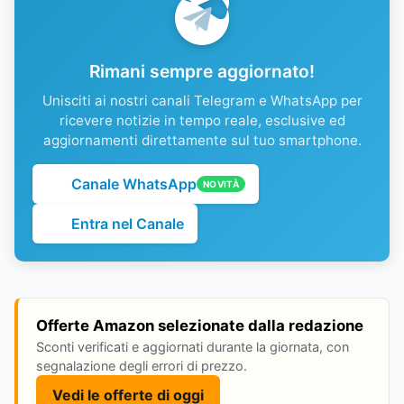
Rimani sempre aggiornato!
Unisciti ai nostri canali Telegram e WhatsApp per
ricevere notizie in tempo reale, esclusive ed
aggiornamenti direttamente sul tuo smartphone.
Canale WhatsApp
NOVITÀ
Entra nel Canale
Offerte Amazon selezionate dalla redazione
Sconti verificati e aggiornati durante la giornata, con
segnalazione degli errori di prezzo.
Vedi le offerte di oggi