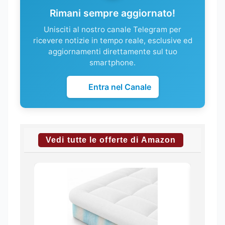
Rimani sempre aggiornato!
Unisciti al nostro canale Telegram per
ricevere notizie in tempo reale, esclusive ed
aggiornamenti direttamente sul tuo
smartphone.
Entra nel Canale