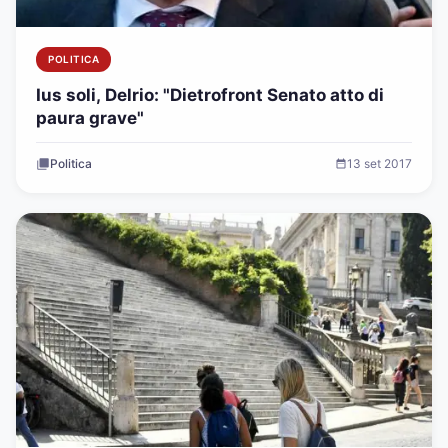
POLITICA
Ius soli, Delrio: "Dietrofront Senato atto di
paura grave"
Politica
13 set 2017