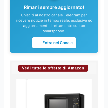
Rimani sempre aggiornato!
Unisciti al nostro canale Telegram per
ricevere notizie in tempo reale, esclusive ed
aggiornamenti direttamente sul tuo
smartphone.
Entra nel Canale