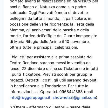
portato avanti la realizzazione ed ha vissuto per
anni al fianco di Natuzza come suo padre
spirituale. Oggi Paravati è meta di devoti e
pellegrini da tutto il mondo, in particolare, in
occasione delle varie ricorrenze: la Festa della
Mamma, gli anniversari della nascita e della
morte, l'arrivo dell'effigie del Cuore Immacolato
di Maria Rifugio delle Anime il 10 novembre,
oltre a tutte le principali celebrazioni.
I biglietti per assistere alla prima assoluta del
Teatro Rendano saranno messi in vendita da
lunedì 22 dicembre online su Ticketone e in tutti
i punti Ticketone. Previsti sconti per gruppi e
ragazzi. Detratti i costi, gli utili saranno devoluti
in beneficenza alla Fondazione. Per tutte le
informazioni sull’Opera tel. 0968441888 (mail
info@ruggeropegna.it
,
shownetsrl@gmail.com
)
“
L'Opera
- affermano gli autori –
nasce dalla