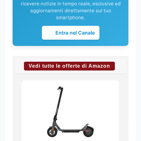
ricevere notizie in tempo reale, esclusive ed
aggiornamenti direttamente sul tuo
smartphone.
Entra nel Canale