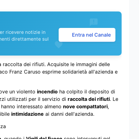
r ricevere notizie in
Entra nel Canale
menti direttamente sul
accolta dei rifiuti. Acquisite le immagini delle
aco Franz Caruso esprime solidarietà all'azienda e
dove un violento
incendio
ha colpito il deposito di
i utilizzati per il servizio di
raccolta dei rifiuti
. Le
, hanno interessato almeno
nove compattatori
,
ibile
intimidazione
ai danni dell'azienda.
nza
o
, quando i
Vigili del Fuoco
sono intervenuti nel