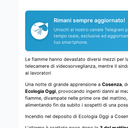
Rimani sempre aggiornato!
Unisciti al nostro canale Telegram pe
tempo reale, esclusive ed aggiorna
tuo smartphone.
Le fiamme hanno devastato diversi mezzi per la r
telecamere di videosorveglianza, mentre il sind
ai lavoratori
Una notte di grande apprensione a
Cosenza
, 
Ecologia Oggi
, provocando ingenti danni ai mezz
fiamme, divampate nelle prime ore del mattino
alimentando fin da subito i sospetti di una poss
Incendio nel deposito di Ecologia Oggi a Cose
L'allarme è scattato poco dopo le
3 del mattin