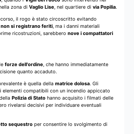
 nella zona di
Vaglio Lise
, nel quartiere di
via Popilia
.
corso, il rogo è stato circoscritto evitando
e
non si registrano feriti
, ma i danni materiali
 prime ricostruzioni, sarebbero
nove i compattatori
 le
forze dell'ordine
, che hanno immediatamente
ecisione quanto accaduto.
prevalente è quella della
matrice dolosa
. Gli
uni elementi compatibili con un incendio appiccato
 della
Polizia di Stato
hanno acquisito i filmati delle
ro rivelarsi decisivi per individuare eventuali
tto sequestro
per consentire lo svolgimento di