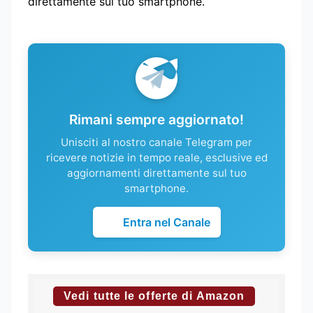
direttamente sul tuo smartphone.
Rimani sempre aggiornato!
Unisciti al nostro canale Telegram per
ricevere notizie in tempo reale, esclusive ed
aggiornamenti direttamente sul tuo
smartphone.
Entra nel Canale