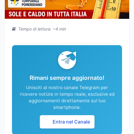
Tempo di lettura: ~4 min
Rimani sempre aggiornato!
Unisciti al nostro canale Telegram per
ricevere notizie in tempo reale, esclusive ed
aggiornamenti direttamente sul tuo
smartphone.
Entra nel Canale