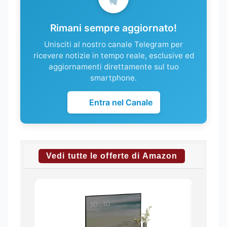
Rimani sempre aggiornato!
Unisciti al nostro canale Telegram per
ricevere notizie in tempo reale, esclusive ed
aggiornamenti direttamente sul tuo
smartphone.
Entra nel Canale