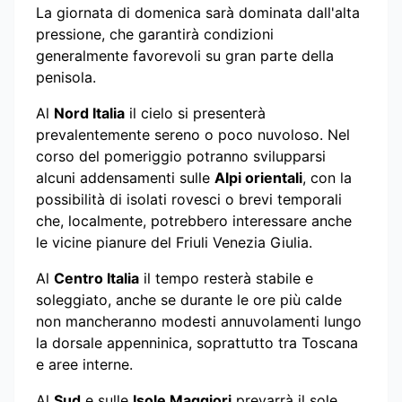
La giornata di domenica sarà dominata dall'alta
pressione, che garantirà condizioni
generalmente favorevoli su gran parte della
penisola.
Al
Nord Italia
il cielo si presenterà
prevalentemente sereno o poco nuvoloso. Nel
corso del pomeriggio potranno svilupparsi
alcuni addensamenti sulle
Alpi orientali
, con la
possibilità di isolati rovesci o brevi temporali
che, localmente, potrebbero interessare anche
le vicine pianure del Friuli Venezia Giulia.
Al
Centro Italia
il tempo resterà stabile e
soleggiato, anche se durante le ore più calde
non mancheranno modesti annuvolamenti lungo
la dorsale appenninica, soprattutto tra Toscana
e aree interne.
Al
Sud
e sulle
Isole Maggiori
prevarrà il sole,