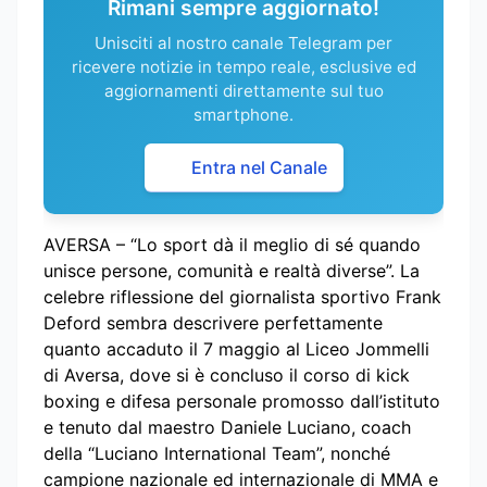
Rimani sempre aggiornato!
Unisciti al nostro canale Telegram per
ricevere notizie in tempo reale, esclusive ed
aggiornamenti direttamente sul tuo
smartphone.
Entra nel Canale
AVERSA – “Lo sport dà il meglio di sé quando
unisce persone, comunità e realtà diverse”. La
celebre riflessione del giornalista sportivo Frank
Deford sembra descrivere perfettamente
quanto accaduto il 7 maggio al Liceo Jommelli
di Aversa, dove si è concluso il corso di kick
boxing e difesa personale promosso dall’istituto
e tenuto dal maestro Daniele Luciano, coach
della “Luciano International Team”, nonché
campione nazionale ed internazionale di MMA e