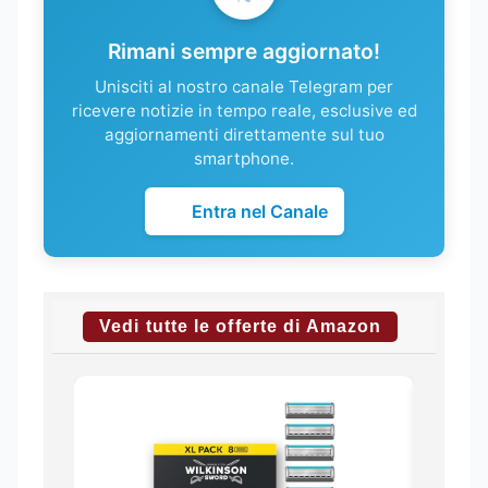
Rimani sempre aggiornato!
Unisciti al nostro canale Telegram per
ricevere notizie in tempo reale, esclusive ed
aggiornamenti direttamente sul tuo
smartphone.
Entra nel Canale