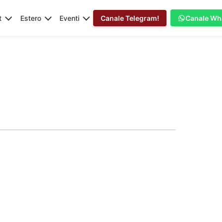
t
Estero
Eventi
Canale Telegram!
Canale Wh