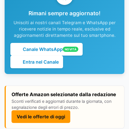
Rimani sempre aggiornato!
Unisciti ai nostri canali Telegram e WhatsApp per
ricevere notizie in tempo reale, esclusive ed
aggiornamenti direttamente sul tuo smartphone.
Canale WhatsApp
NOVITÀ
Entra nel Canale
Offerte Amazon selezionate dalla redazione
Sconti verificati e aggiornati durante la giornata, con
segnalazione degli errori di prezzo.
Vedi le offerte di oggi