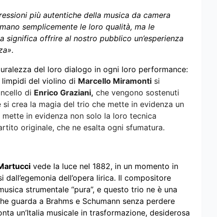
ressioni più autentiche della musica da camera
mmano semplicemente le loro qualità, ma le
a significa offrire al nostro pubblico un’esperienza
za».
turalezza del loro dialogo in ogni loro performance:
limpidi del violino di
Marcello Miramonti
si
oncello di
Enrico Graziani,
che vengono sostenuti
e si crea la magia del trio che mette in evidenza un
mette in evidenza non solo la loro tecnica
artito originale, che ne esalta ogni sfumatura.
Martucci
vede la luce nel 1882, in un momento in
si dall’egemonia dell’opera lirica. Il compositore
usica strumentale “pura”, e questo trio ne è una
, che guarda a Brahms e Schumann senza perdere
conta un’Italia musicale in trasformazione, desiderosa