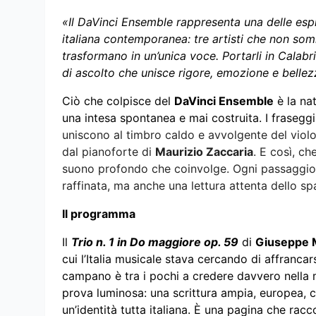
«Il DaVinci Ensemble rappresenta una delle esp
italiana contemporanea: tre artisti che non so
trasformano in un’unica voce. Portarli in Calabri
di ascolto che unisce rigore, emozione e bellez
Ciò che colpisce del
DaVinci Ensemble
è la na
una intesa spontanea e mai costruita. I fraseggi 
uniscono al timbro caldo e avvolgente del viol
dal pianoforte di
Maurizio Zaccaria
. E così, ch
suono profondo che coinvolge. Ogni passaggio 
raffinata, ma anche una lettura attenta dello sp
Il programma
Il
Trio n. 1 in Do maggiore op. 59
di
Giuseppe 
cui l’Italia musicale stava cercando di affrancar
campano è tra i pochi a credere davvero nella m
prova luminosa: una scrittura ampia, europea
un’identità tutta italiana. È una pagina che rac