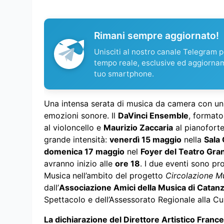
Rimani sempre aggiornato!
Unisciti al nostro canale Telegram pe
tempo reale, esclusive ed aggiorna
tuo smartphone.
Una intensa serata di musica da camera con un
emozioni sonore. Il
DaVinci Ensemble
, format
al violoncello e
Maurizio Zaccaria
al pianoforte
grande intensità:
venerdì 15 maggio
nella
Sala 
domenica 17 maggio
nel
Foyer del Teatro Gra
avranno inizio alle
ore 18
. I due eventi sono p
Musica
nell’ambito del progetto
Circolazione Mus
dall’
Associazione Amici della Musica di Catan
Spettacolo e dell’Assessorato Regionale alla Cul
La dichiarazione del Direttore Artistico Franc