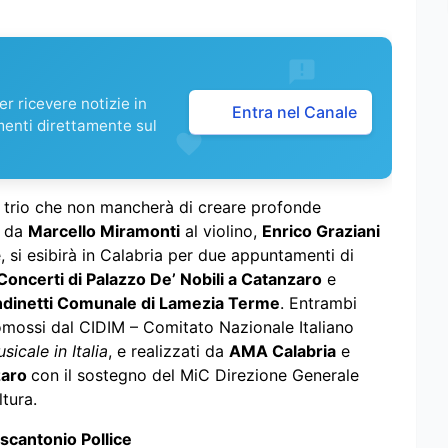
r ricevere notizie in
Entra nel Canale
menti direttamente sul
 trio che non mancherà di creare profonde
o da
Marcello Miramonti
al violino,
Enrico Graziani
, si esibirà in Calabria per due appuntamenti di
Concerti di Palazzo De’ Nobili a Catanzaro
e
ndinetti Comunale di Lamezia Terme
. Entrambi
romossi dal CIDIM – Comitato Nazionale Italiano
icale in Italia
, e realizzati da
AMA Calabria
e
zaro
con il sostegno del MiC Direzione Generale
tura.
escantonio Pollice