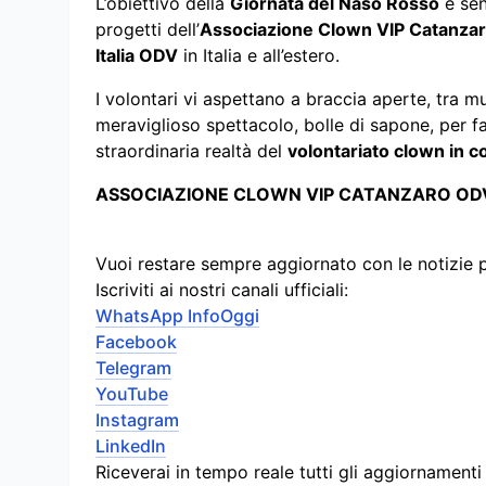
L’obiettivo della
Giornata del Naso Rosso
è sen
progetti dell’
Associazione Clown VIP Catanza
Italia ODV
in Italia e all’estero.
I volontari vi aspettano a braccia aperte, tra mus
meraviglioso spettacolo, bolle di sapone, per f
straordinaria realtà del
volontariato clown in c
ASSOCIAZIONE CLOWN VIP CATANZARO OD
Vuoi restare sempre aggiornato con le notizie 
Iscriviti ai nostri canali ufficiali:
WhatsApp InfoOggi
Facebook
Telegram
YouTube
Instagram
LinkedIn
Riceverai in tempo reale tutti gli aggiornament