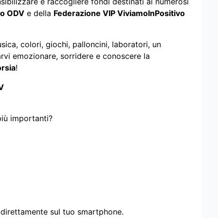
sibilizzare e raccogliere fondi destinati ai numerosi
ro ODV
e della
Federazione VIP ViviamoInPositivo
ica, colori, giochi, palloncini, laboratori, un
arvi emozionare, sorridere e conoscere la
orsia
!
V
più importanti?
i direttamente sul tuo smartphone.