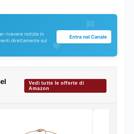
r ricevere notizie in
Entra nel Canale
menti direttamente sul