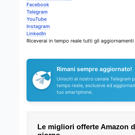
Facebook
Telegram
YouTube
Instagram
LinkedIn
Riceverai in tempo reale tutti gli aggiornament
Rimani sempre aggiornato!
Unisciti al nostro canale Telegram pe
tempo reale, esclusive ed aggiorna
tuo smartphone.