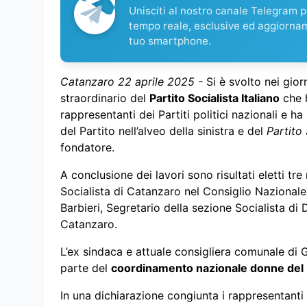
Unisciti al nostro canale Telegram pe
tempo reale, esclusive ed aggiorna
tuo smartphone.
Catanzaro 22 aprile 2025 -
Si è svolto nei gior
straordinario del
Partito Socialista Italiano
che h
rappresentanti dei Partiti politici nazionali e 
del Partito nell’alveo della sinistra e del
Partito
fondatore.
A conclusione dei lavori sono risultati eletti tr
Socialista di Catanzaro nel Consiglio Nazional
Barbieri, Segretario della sezione Socialista di
Catanzaro.
L’ex sindaca e attuale consigliera comunale di G
parte del
coordinamento nazionale donne del Pa
In una dichiarazione congiunta i rappresentanti S