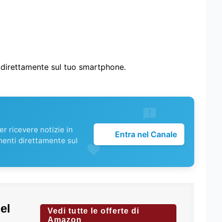
i direttamente sul tuo smartphone.
r ricevere notizie in
Entra nel Canale
menti direttamente sul