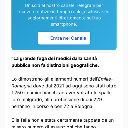
Unisciti al nostro canale Telegram per
ricevere notizie in tempo reale, esclusive ed
aggiornamenti direttamente sul tuo
smartphone.
Entra nel Canale
“La grande fuga dei medici dalla sanità
pubblica non fa distinzioni geografiche.
Lo dimostrano gli allarmanti numeri dell’
Emilia-
Romagna
dove dal 2021 ad oggi sono stati oltre
1.250 i camici bianchi ad aver voltato le spalle,
loro malgrado, alla professione di cui 229
nell’anno in corso e ben 72 a Bologna.
E la falla non è stata certamente tappata da un
misero numero di assunzioni che fanno