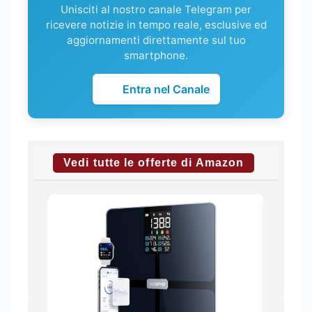
Unisciti al nostro canale Telegram per
ricevere notizie in tempo reale, esclusive ed
aggiornamenti direttamente sul tuo
smartphone.
Entra nel Canale