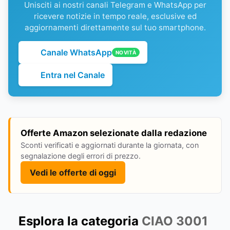
Unisciti ai nostri canali Telegram e WhatsApp per
ricevere notizie in tempo reale, esclusive ed
aggiornamenti direttamente sul tuo smartphone.
Canale WhatsApp
NOVITÀ
Entra nel Canale
Offerte Amazon selezionate dalla redazione
Sconti verificati e aggiornati durante la giornata, con
segnalazione degli errori di prezzo.
Vedi le offerte di oggi
Esplora la categoria
CIAO 3001