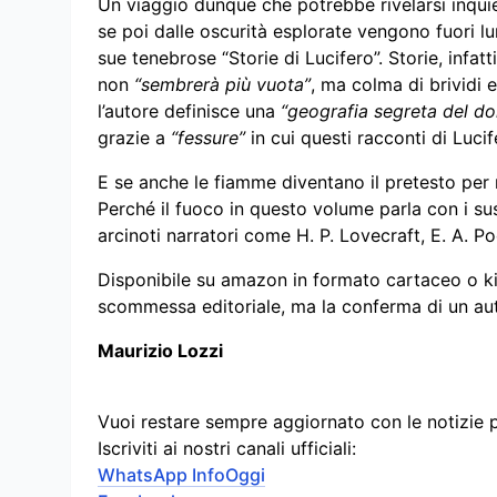
Un viaggio dunque che potrebbe rivelarsi inquie
se poi dalle oscurità esplorate vengono fuori lumi
sue tenebrose “Storie di Lucifero”. Storie, infa
non
“sembrerà più vuota”
, ma colma di brividi 
l’autore definisce una
“geografia segreta del do
grazie a
“fessure”
in cui questi racconti di Lucif
E se anche le fiamme diventano il pretesto per 
Perché il fuoco in questo volume parla con i sus
arcinoti narratori come H. P. Lovecraft, E. A. P
Disponibile su amazon in formato cartaceo o kin
scommessa editoriale, ma la conferma di un aut
Maurizio Lozzi
Vuoi restare sempre aggiornato con le notizie 
Iscriviti ai nostri canali ufficiali:
WhatsApp InfoOggi