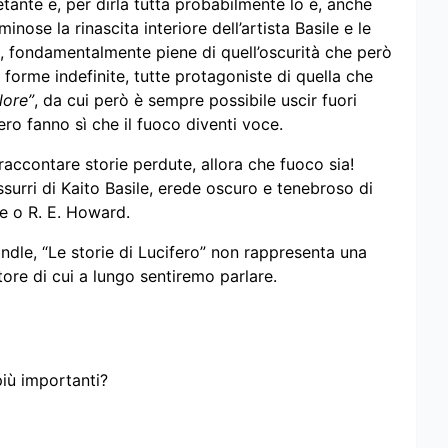
tante e, per dirla tutta probabilmente lo è, anche
nose la rinascita interiore dell’artista Basile e le
tti, fondamentalmente piene di quell’oscurità che però
e forme indefinite, tutte protagoniste di quella che
lore”
, da cui però è sempre possibile uscir fuori
ero fanno sì che il fuoco diventi voce.
raccontare storie perdute, allora che fuoco sia!
surri di Kaito Basile, erede oscuro e tenebroso di
oe o R. E. Howard.
dle, “Le storie di Lucifero” non rappresenta una
ore di cui a lungo sentiremo parlare.
più importanti?