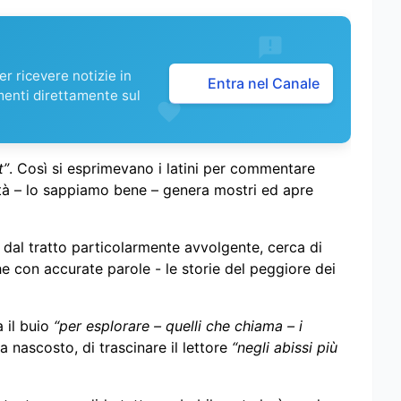
r ricevere notizie in
Entra nel Canale
menti direttamente sul
t”
. Così si esprimevano i latini per commentare
urità – lo sappiamo bene – genera mostri ed apre
y dal tratto particolarmente avvolgente, cerca di
 con accurate parole - le storie del peggiore dei
 il buio
“per esplorare – quelli che chiama – i
la nascosto, di trascinare il lettore
“negli abissi più