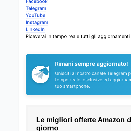
Facebook
Telegram
YouTube
Instagram
LinkedIn
Riceverai in tempo reale tutti gli aggiornament
Rimani sempre aggiornato!
Unisciti al nostro canale Telegram pe
tempo reale, esclusive ed aggiorna
tuo smartphone.