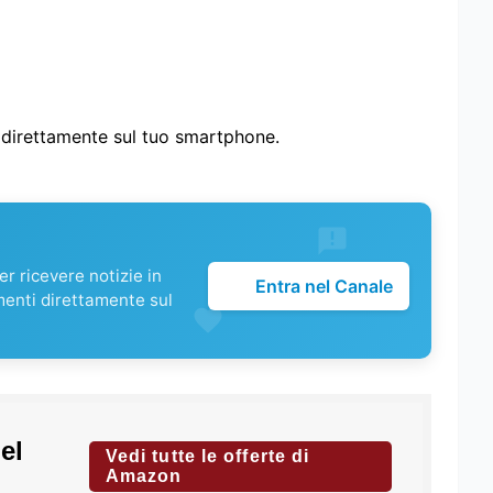
i direttamente sul tuo smartphone.
r ricevere notizie in
Entra nel Canale
menti direttamente sul