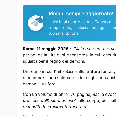
Rimani sempre aggiornato!
Unisciti al nostro canale Telegram pe
tempo reale, esclusive ed aggiorna
tuo smartphone.
Roma, 11 maggio 2026 -
“Mala tempora currun
periodi della vita cupi e tenebrosi in cui l’osc
squarci per il regno dei demoni.
Un regno in cui Kaito Basile, illustratore fantas
raccontare – non solo con le immagini, ma anche
demoni: Lucifero.
Con un volume di oltre 170 pagine, Basile evoca
precipizi dell’animo umano”
, allo scopo, per nul
reconditi di un’anima tormentata”
.