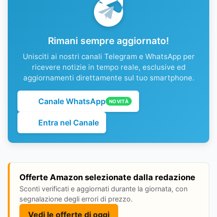
Rimani sempre aggiornato!
Unisciti ai nostri canali Telegram e WhatsApp per
ricevere notizie in tempo reale, esclusive ed
aggiornamenti direttamente sul tuo smartphone.
Canale WhatsApp
NOVITÀ
Entra nel Canale
Offerte Amazon selezionate dalla redazione
Sconti verificati e aggiornati durante la giornata, con
segnalazione degli errori di prezzo.
Vedi le offerte di oggi