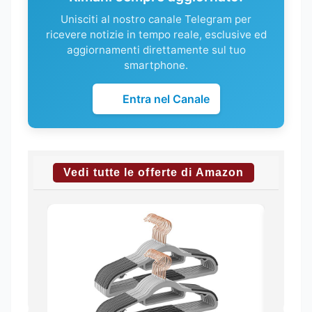
Unisciti al nostro canale Telegram per
ricevere notizie in tempo reale, esclusive ed
aggiornamenti direttamente sul tuo
smartphone.
Entra nel Canale