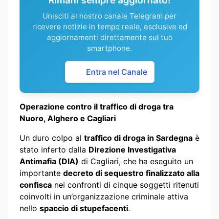
Unisciti al nostro canale Telegram per
ricevere notizie in tempo reale, esclusive ed
aggiornamenti direttamente sul tuo
smartphone.
Entra nel Canale
Operazione contro il traffico di droga tra
Nuoro, Alghero e Cagliari
Un duro colpo al
traffico di droga in Sardegna
è
stato inferto dalla
Direzione Investigativa
Antimafia (DIA)
di Cagliari, che ha eseguito un
importante
decreto di sequestro finalizzato alla
confisca
nei confronti di cinque soggetti ritenuti
coinvolti in un’organizzazione criminale attiva
nello
spaccio di stupefacenti
.