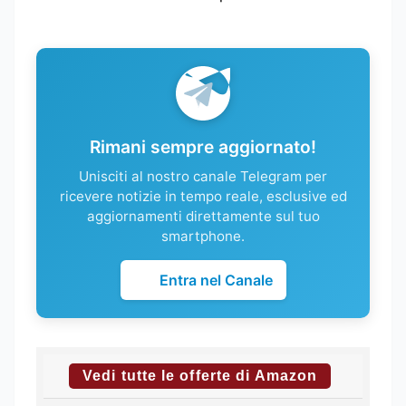
Rimani sempre aggiornato!
Unisciti al nostro canale Telegram per
ricevere notizie in tempo reale, esclusive ed
aggiornamenti direttamente sul tuo
smartphone.
Entra nel Canale