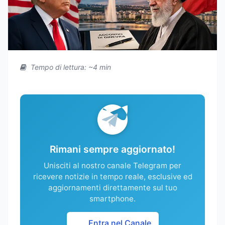
Tempo di lettura: ~4 min
Rimani sempre aggiornato!
Unisciti al nostro canale Telegram per
ricevere notizie in tempo reale, esclusive ed
aggiornamenti direttamente sul tuo
smartphone.
Entra nel Canale