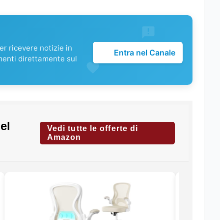
r ricevere notizie in
Entra nel Canale
menti direttamente sul