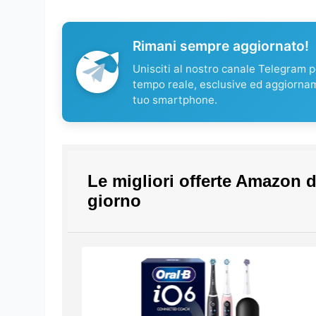
Rimani sempre aggiornato!
Unisciti al nostro canale Telegram pe
tempo reale, esclusive ed aggiorna
tuo smartphone.