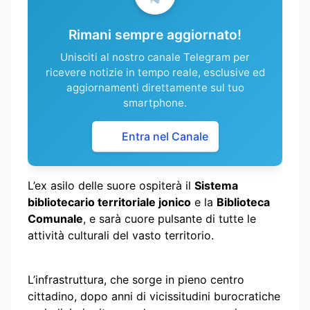
Rimani sempre aggiornato!
Unisciti al nostro canale Telegram per
ricevere notizie in tempo reale, esclusive ed
aggiornamenti direttamente sul tuo
smartphone.
Entra nel Canale
L’ex asilo delle suore ospiterà il
Sistema
bibliotecario territoriale jonico
e la
Biblioteca
Comunale
, e sarà cuore pulsante di tutte le
attività culturali del vasto territorio.
L’infrastruttura, che sorge in pieno centro
cittadino, dopo anni di vicissitudini burocratiche