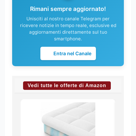
Rimani sempre aggiornato!
Unisciti al nostro canale Telegram per
ricevere notizie in tempo reale, esclusive ed
aggiornamenti direttamente sul tuo
smartphone.
Entra nel Canale