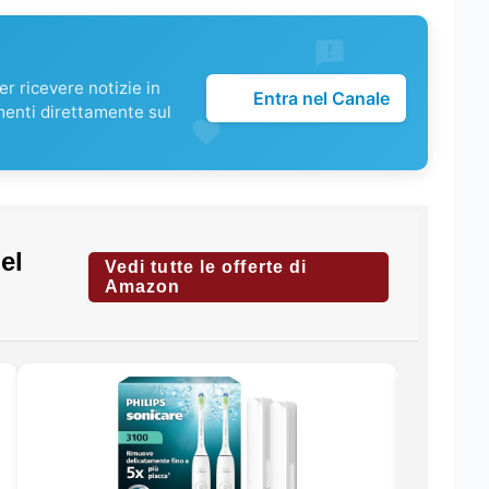
r ricevere notizie in
Entra nel Canale
menti direttamente sul