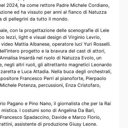
 nel 2024, ha come rettore Padre Michele Cordiano,
azione ed ha vissuto per anni al fianco di Natuzza
di pellegrini da tutto il mondo.
ale, con la progettazione delle scenografie di Lele
o Iezzi, light e visual design di Virginio Levrio,
video Mattia Albanese, operatore luci Yuri Rosselli.
ll’intero progetto e la bravura del cast di attori,
 Annalisa Insardà nel ruolo di Natuzza Evolo, un
 negli altri ruoli, gli altrettanto magnetici Leonardo
aretta e Luca Attadia. Nella buca degli orchestrali,
mpositore Francesco Perri al pianoforte, Pierpaolo
 Michele Potenza, percussioni, Enza Cristofaro,
io Pagano e Pino Nano, il giornalista che per la Rai
a mistica. I costumi sono di Angelina Da Bari,
i Francesco Spadaccino, Davide e Marco Florio,
rattini, assistente di produzione Giusy Leone.