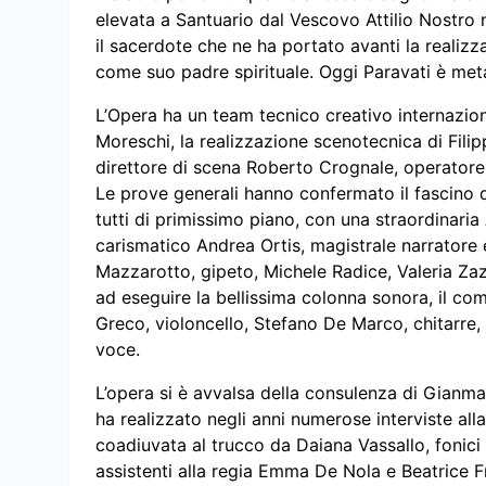
elevata a Santuario dal Vescovo Attilio Nostro
il sacerdote che ne ha portato avanti la realizz
come suo padre spirituale. Oggi Paravati è meta 
L’Opera ha un team tecnico creativo internazion
Moreschi, la realizzazione scenotecnica di Filipp
direttore di scena Roberto Crognale, operatore 
Le prove generali hanno confermato il fascino de
tutti di primissimo piano, con una straordinaria
carismatico Andrea Ortis, magistrale narratore e,
Mazzarotto, gipeto, Michele Radice, Valeria Zazz
ad eseguire la bellissima colonna sonora, il co
Greco, violoncello, Stefano De Marco, chitarre,
voce.
L’opera si è avvalsa della consulenza di Gianmar
ha realizzato negli anni numerose interviste all
coadiuvata al trucco da Daiana Vassallo, fonic
assistenti alla regia Emma De Nola e Beatrice F