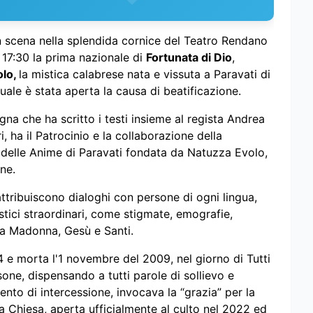
in scena nella splendida cornice del Teatro Rendano
 17:30 la prima nazionale di
Fortunata di Dio
,
olo,
la mistica calabrese nata e vissuta a Paravati di
uale è stata aperta la causa di beatificazione.
a che ha scritto i testi insieme al regista Andrea
i, ha il Patrocinio e la collaborazione della
delle Anime di Paravati fondata da Natuzza Evolo,
ne.
ttribuiscono dialoghi con persone di ogni lingua,
istici straordinari, come stigmate, emografie,
, la Madonna, Gesù e Santi.
4 e morta l'1 novembre del 2009, nel giorno di Tutti
sone, dispensando a tutti parole di sollievo e
nto di intercessione, invocava la “grazia” per la
 Chiesa, aperta ufficialmente al culto nel 2022 ed