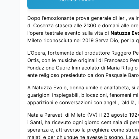
Dopo l’emozionante prova generale di ieri, va 
di Cosenza stasera alle 21:00 e domani alle ore
l'opera teatrale evento sulla vita di
Natuzza Ev
Mileto riconosciuta nel 2019 Serva Dio, per la q
L’Opera, fortemente dal produttore Ruggero Pegn
Ortis, con le musiche originali di Francesco Perr
Fondazione Cuore Immacolato di Maria Rifugio 
ente religioso presieduto da don Pasquale Baro
A Natuzza Evolo, donna umile e analfabeta, si a
guarigioni inspiegabili, bilocazioni, fenomeni m
apparizioni e conversazioni con angeli, l’aldilà
Nata a Paravati di Mileto (VV) il 23 agosto 192
i Santi, ha ricevuto ogni giorno centinaia di per
speranza e, attraverso la preghiera come strume
malati e per chiunque ne avesse bisogno. La sua