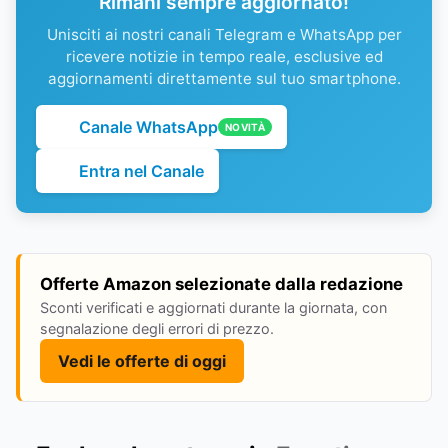
Rimani sempre aggiornato!
Unisciti ai nostri canali Telegram e WhatsApp per
ricevere notizie in tempo reale, esclusive ed
aggiornamenti direttamente sul tuo smartphone.
Canale WhatsApp
NOVITÀ
Entra nel Canale
Offerte Amazon selezionate dalla redazione
Sconti verificati e aggiornati durante la giornata, con
segnalazione degli errori di prezzo.
Vedi le offerte di oggi