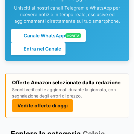
Unisciti ai nostri canali Telegram e WhatsApp per
ricevere notizie in tempo reale, esclusive ed
aggiornamenti direttamente sul tuo smartphone.
Canale WhatsApp
NOVITÀ
Entra nel Canale
Offerte Amazon selezionate dalla redazione
Sconti verificati e aggiornati durante la giornata, con
segnalazione degli errori di prezzo.
Vedi le offerte di oggi
Esplora la categoria
Calcio