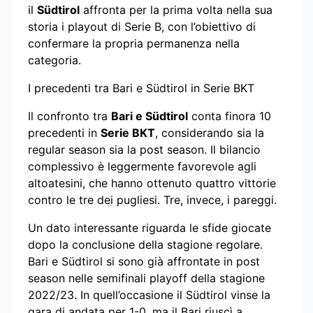
il
Südtirol
affronta per la prima volta nella sua
storia i playout di Serie B, con l’obiettivo di
confermare la propria permanenza nella
categoria.
I precedenti tra Bari e Südtirol in Serie BKT
Il confronto tra
Bari e Südtirol
conta finora 10
precedenti in
Serie BKT
, considerando sia la
regular season sia la post season. Il bilancio
complessivo è leggermente favorevole agli
altoatesini, che hanno ottenuto quattro vittorie
contro le tre dei pugliesi. Tre, invece, i pareggi.
Un dato interessante riguarda le sfide giocate
dopo la conclusione della stagione regolare.
Bari e Südtirol si sono già affrontate in post
season nelle semifinali playoff della stagione
2022/23. In quell’occasione il Südtirol vinse la
gara di andata per 1-0, ma il Bari riuscì a