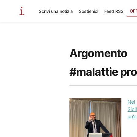
OF
Scrivi una notizia
Sostienici
Feed RSS
Argomento
#malattie prof
Nel 
Sici
un’e