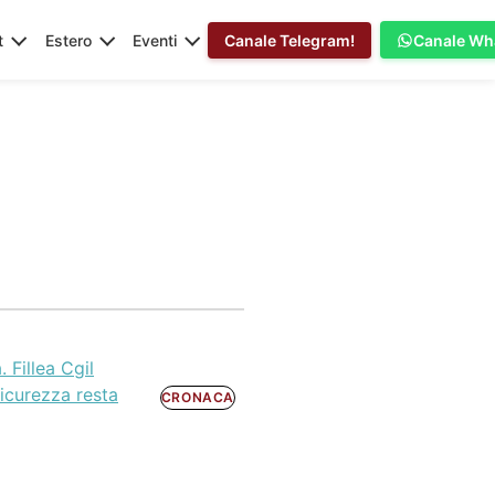
t
Estero
Eventi
Canale Telegram!
Canale Wh
. Fillea Cgil
sicurezza resta
CRONACA