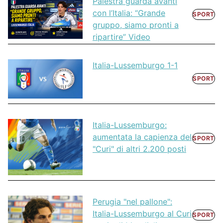
Palestra guarda avanti
con l’Italia: “Grande
SPORT
gruppo, siamo pronti a
ripartire” Video
Italia-Lussemburgo 1-1
SPORT
Italia-Lussemburgo:
aumentata la capienza del
SPORT
"Curi" di altri 2.200 posti
Perugia "nel pallone":
Italia-Lussemburgo al Curi
SPORT