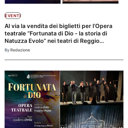
EVENTI
Al via la vendita dei biglietti per l’Opera
teatrale “Fortunata di Dio - la storia di
Natuzza Evolo” nei teatri di Reggio
Calabria, Catanzaro E Vibo Valentia.
By
Redazione