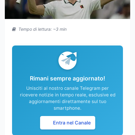
Tempo di lettura: ~3 min
Rimani sempre aggiornato!
Unisciti al nostro canale Telegram per
ricevere notizie in tempo reale, esclusive ed
aggiornamenti direttamente sul tuo
smartphone.
Entra nel Canale