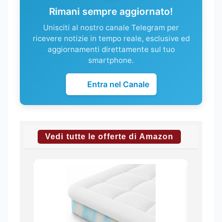
Rimani sempre aggiornato!
Unisciti al nostro canale Telegram per
ricevere notizie in tempo reale, esclusive ed
aggiornamenti direttamente sul tuo
smartphone.
Entra nel Canale