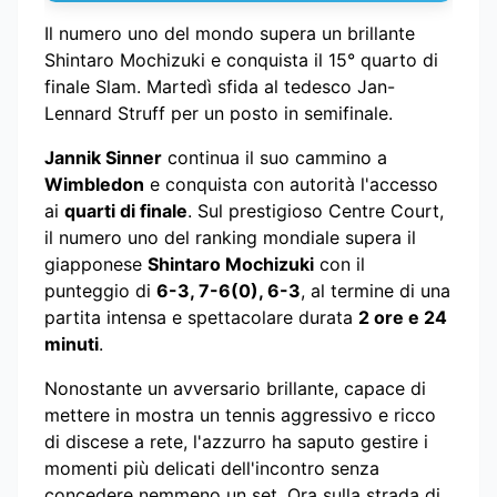
Il numero uno del mondo supera un brillante
Shintaro Mochizuki e conquista il 15° quarto di
finale Slam. Martedì sfida al tedesco Jan-
Lennard Struff per un posto in semifinale.
Jannik Sinner
continua il suo cammino a
Wimbledon
e conquista con autorità l'accesso
ai
quarti di finale
. Sul prestigioso Centre Court,
il numero uno del ranking mondiale supera il
giapponese
Shintaro Mochizuki
con il
punteggio di
6-3, 7-6(0), 6-3
, al termine di una
partita intensa e spettacolare durata
2 ore e 24
minuti
.
Nonostante un avversario brillante, capace di
mettere in mostra un tennis aggressivo e ricco
di discese a rete, l'azzurro ha saputo gestire i
momenti più delicati dell'incontro senza
concedere nemmeno un set. Ora sulla strada di