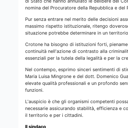
di Stato che hanno annullato le delibere del Con
nomina del Procuratore della Repubblica e del P
Pur senza entrare nel merito delle decisioni ass
massimo rispetto istituzionale, ritengo doveroso
situazione potrebbe determinare in un territor
Crotone ha bisogno di istituzioni forti, piename
continuità nell'azione di contrasto alla criminali
essenziali per la tutela della legalità e per la 
Nel contempo, esprimo sinceri sentimenti di sti
Maria Luisa Mingrone e del dott. Domenico Gua
elevate qualità professionali e un profondo sens
funzioni.
L'auspicio è che gli organismi competenti possan
necessarie assicurando stabilità, efficienza e c
il territorio e per i cittadini.
Il sindaco