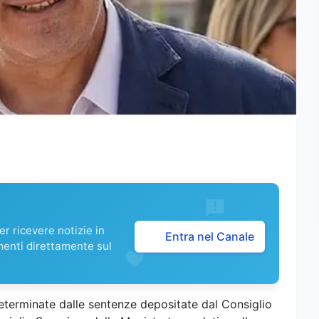
r ricevere notizie in
Entra nel Canale
menti direttamente sul
erminate dalle sentenze depositate dal Consiglio