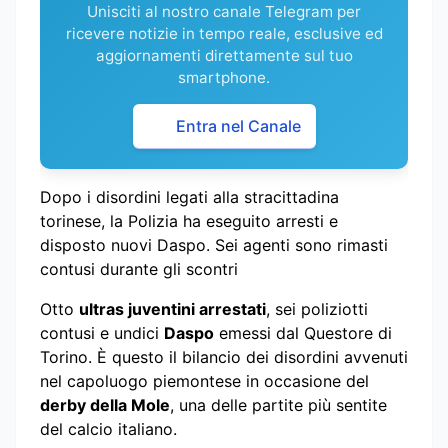
Unisciti al nostro canale Telegram per
ricevere notizie in tempo reale, esclusive ed
aggiornamenti direttamente sul tuo
smartphone.
Entra nel Canale
Dopo i disordini legati alla stracittadina
torinese, la Polizia ha eseguito arresti e
disposto nuovi Daspo. Sei agenti sono rimasti
contusi durante gli scontri
Otto
ultras juventini arrestati
, sei poliziotti
contusi e undici
Daspo
emessi dal Questore di
Torino. È questo il bilancio dei disordini avvenuti
nel capoluogo piemontese in occasione del
derby della Mole
, una delle partite più sentite
del calcio italiano.