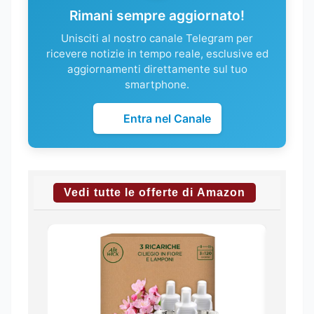
Rimani sempre aggiornato!
Unisciti al nostro canale Telegram per
ricevere notizie in tempo reale, esclusive ed
aggiornamenti direttamente sul tuo
smartphone.
Entra nel Canale