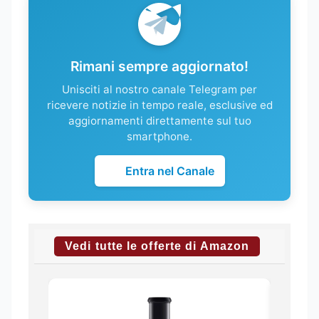
Rimani sempre aggiornato!
Unisciti al nostro canale Telegram per
ricevere notizie in tempo reale, esclusive ed
aggiornamenti direttamente sul tuo
smartphone.
Entra nel Canale