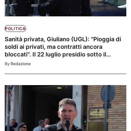
POLITICA
Sanità privata, Giuliano (UGL): "Pioggia di
soldi ai privati, ma contratti ancora
bloccati". Il 22 luglio presidio sotto il
Ministero della Salute a Roma.
By
Redazione