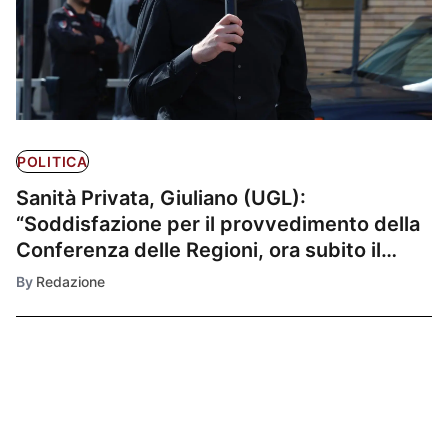
POLITICA
Sanità Privata, Giuliano (UGL):
“Soddisfazione per il provvedimento della
Conferenza delle Regioni, ora subito il
tavolo per il rinnovo dei contratti”
By
Redazione
Ultimissime