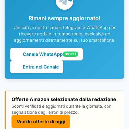
Rimani sempre aggiornato!
Unisciti ai nostri canali Telegram e WhatsApp per
ricevere notizie in tempo reale, esclusive ed
aggiornamenti direttamente sul tuo smartphone.
Canale WhatsApp
NOVITÀ
Entra nel Canale
Offerte Amazon selezionate dalla redazione
Sconti verificati e aggiornati durante la giornata, con
segnalazione degli errori di prezzo.
Vedi le offerte di oggi