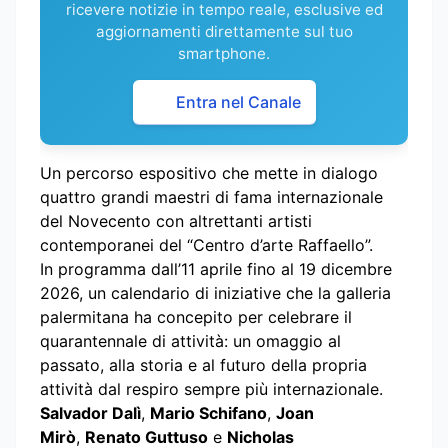
ricevere notizie in tempo reale, esclusive ed
aggiornamenti direttamente sul tuo
smartphone.
Entra nel Canale
Un percorso espositivo che mette in dialogo
quattro grandi maestri di fama internazionale
del Novecento con altrettanti artisti
contemporanei del “Centro d’arte Raffaello”.
In programma dall’11 aprile fino al 19 dicembre
2026, un calendario di iniziative che la galleria
palermitana ha concepito per celebrare il
quarantennale di attività: un omaggio al
passato, alla storia e al futuro della propria
attività dal respiro sempre più internazionale.
Salvador Dalì
,
Mario Schifano
,
Joan
Mirò
,
Renato Guttuso
e
Nicholas