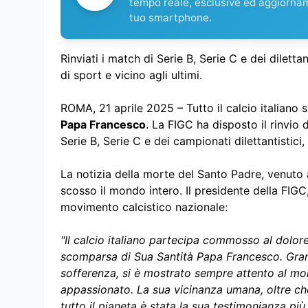
tempo reale, esclusive ed aggiorna
tuo smartphone.
Rinviati i match di Serie B, Serie C e dei diletta
di sport e vicino agli ultimi.
ROMA, 21 aprile 2025 – Tutto il calcio italiano 
Papa Francesco
. La FIGC ha disposto il rinvio
Serie B, Serie C e dei campionati dilettantistici
La notizia della morte del Santo Padre, venuto 
scosso il mondo intero. Il presidente della FIGC
movimento calcistico nazionale:
"Il calcio italiano partecipa commosso al dolore
scomparsa di Sua Santità Papa Francesco. Grande
sofferenza, si è mostrato sempre attento al mond
appassionato. La sua vicinanza umana, oltre che s
tutto il pianeta è stata la sua testimonianza pi