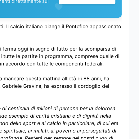
menti direttamente sul
nti. Il calcio italiano piange il Pontefice appassionato
si ferma oggi in segno di lutto per la scomparsa di
 di tutte le partite in programma, comprese quelle di
, in accordo con tutte le componenti federali.
a mancare questa mattina all'età di 88 anni, ha
, Gabriele Gravina, ha espresso il cordoglio del
 di centinaia di milioni di persone per la dolorosa
 esempio di carità cristiana e di dignità nella
o dello sport e al calcio in particolare, di cui era
pirituale, ai malati, ai poveri e ai perseguitati di
ù profonda. Resterà per sempre nei nostri cuori di