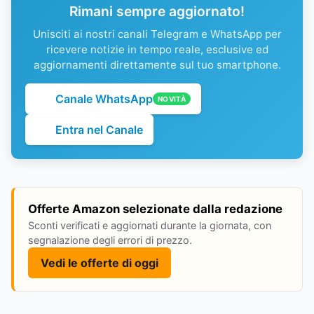
Rimani sempre aggiornato!
Unisciti ai nostri canali Telegram e WhatsApp per
ricevere notizie in tempo reale, esclusive ed
aggiornamenti direttamente sul tuo smartphone.
Canale WhatsApp
NOVITÀ
Entra nel Canale
Offerte Amazon selezionate dalla redazione
Sconti verificati e aggiornati durante la giornata, con
segnalazione degli errori di prezzo.
Vedi le offerte di oggi