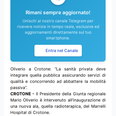
Rimani sempre aggiornato!
Unisciti al nostro canale Telegram per
ricevere notizie in tempo reale, esclusive ed
aggiornamenti direttamente sul tuo
smartphone.
Entra nel Canale
Oliverio a Crotone: “La sanità privata deve
integrare quella pubblica assicurando servizi di
qualità e concorrendo ad abbattere la mobilità
passiva”.
CROTONE -
Il Presidente della Giunta regionale
Mario Oliverio è intervenuto all’inaugurazione di
una nuova ala, quella radioterapica, del Marrelli
Hospital di Crotone.