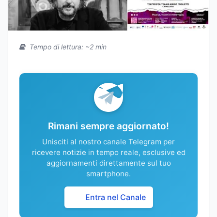
Tempo di lettura: ~2 min
Rimani sempre aggiornato!
Unisciti al nostro canale Telegram per
ricevere notizie in tempo reale, esclusive ed
aggiornamenti direttamente sul tuo
smartphone.
Entra nel Canale