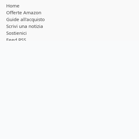
Home
Offerte Amazon
Guide all'acquisto
Scrivi una notizia
Sostienici
Feed RSS
Privacy Policy
Cookie Policy
Seguici sui canali
Ricevi tutte le notizie in tempo reale direttamente sul tuo
smartphone!
Telegram
WhatsApp
NOVITÀ