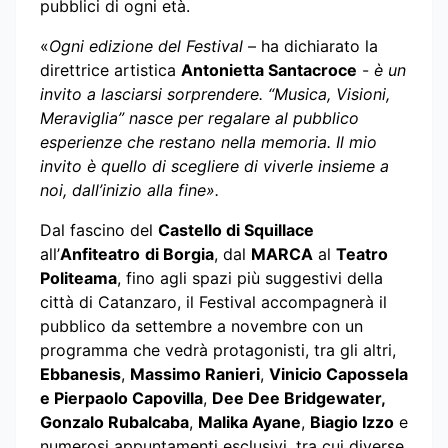
pubblici di ogni età.
«
Ogni edizione del Festival
– ha dichiarato la
direttrice artistica
Antonietta Santacroce
-
è un
invito a lasciarsi sorprendere. “Musica, Visioni,
Meraviglia” nasce per regalare al pubblico
esperienze che restano nella memoria. Il mio
invito è quello di scegliere di viverle insieme a
noi, dall’inizio alla fine».
Dal fascino del
Castello di Squillace
all’
Anfiteatro
di Borgia
, dal
MARCA
al
Teatro
Politeama
, fino agli spazi più suggestivi della
città di Catanzaro, il Festival accompagnerà il
pubblico da settembre a novembre con un
programma che vedrà protagonisti, tra gli altri,
Ebbanesis
,
Massimo Ranieri
,
Vinicio Capossela
e Pierpaolo Capovilla
,
Dee Dee Bridgewater,
Gonzalo Rubalcaba
,
Malika Ayane
,
Biagio Izzo
e
numerosi appuntamenti esclusivi, tra cui diverse