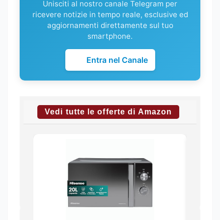
Unisciti al nostro canale Telegram per
ricevere notizie in tempo reale, esclusive ed
aggiornamenti direttamente sul tuo
smartphone.
Entra nel Canale