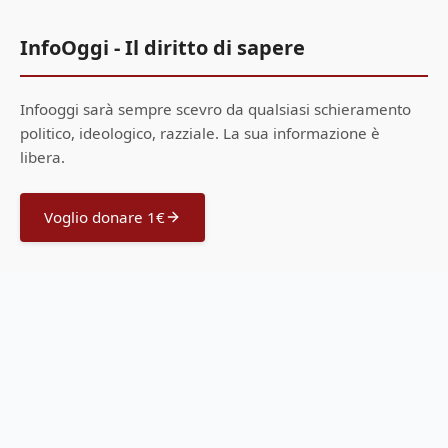
InfoOggi - Il diritto di sapere
Infooggi sarà sempre scevro da qualsiasi schieramento
politico, ideologico, razziale. La sua informazione è
libera.
Voglio donare 1€
Menu
Home
Offerte Amazon
Guide all'acquisto
Scrivi una notizia
Sostienici