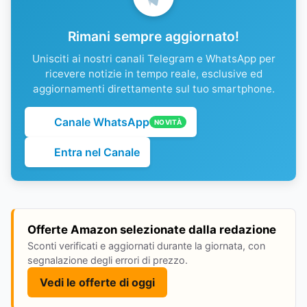
Rimani sempre aggiornato!
Unisciti ai nostri canali Telegram e WhatsApp per
ricevere notizie in tempo reale, esclusive ed
aggiornamenti direttamente sul tuo smartphone.
Canale WhatsApp
NOVITÀ
Entra nel Canale
Offerte Amazon selezionate dalla redazione
Sconti verificati e aggiornati durante la giornata, con
segnalazione degli errori di prezzo.
Vedi le offerte di oggi