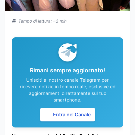
Tempo di lettura: ~3 min
Rimani sempre aggiornato!
Unisciti al nostro canale Telegram per
ricevere notizie in tempo reale, esclusive ed
aggiornamenti direttamente sul tuo
smartphone.
Entra nel Canale