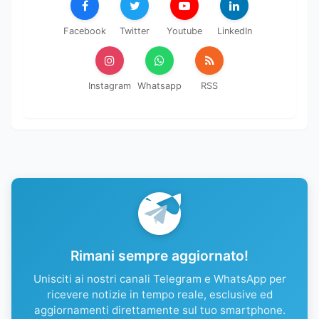
Facebook
Twitter
Youtube
LinkedIn
Instagram
Whatsapp
RSS
Rimani sempre aggiornato!
Unisciti ai nostri canali Telegram e WhatsApp per
ricevere notizie in tempo reale, esclusive ed
aggiornamenti direttamente sul tuo smartphone.