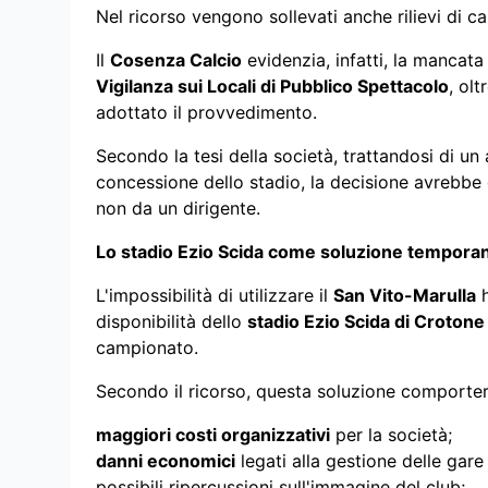
Nel ricorso vengono sollevati anche rilievi di c
Il
Cosenza Calcio
evidenzia, infatti, la mancat
Vigilanza sui Locali di Pubblico Spettacolo
, ol
adottato il provvedimento.
Secondo la tesi della società, trattandosi di un a
concessione dello stadio, la decisione avrebbe
non da un dirigente.
Lo stadio Ezio Scida come soluzione tempora
L'impossibilità di utilizzare il
San Vito-Marulla
h
disponibilità dello
stadio Ezio Scida di Crotone
campionato.
Secondo il ricorso, questa soluzione comporter
maggiori costi organizzativi
per la società;
danni economici
legati alla gestione delle gar
possibili ripercussioni sull'immagine del club;