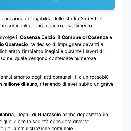
hiarazione di inagibilità dello stadio San Vito-
enti comunali oppure un maxi risarcimento
nvolge il
Cosenza Calcio
, il
Comune di Cosenza
e
io Guarascio
ha deciso di impugnare davanti al
hiarato l'impianto inagibile durante i lavori di
corso nel quale vengono contestate numerose
 annullamento degli atti comunali, il club rossoblù
n milione di euro
, ritenendo di aver subito un grave
alabria
, i legali di
Guarascio
hanno depositato un
 quelle che la società considera diverse
te dell'amministrazione comunale.