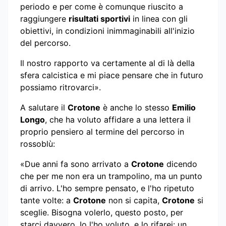
periodo e per come è comunque riuscito a
raggiungere
risultati sportivi
in linea con gli
obiettivi, in condizioni inimmaginabili all'inizio
del percorso.
Il nostro rapporto va certamente al di là della
sfera calcistica e mi piace pensare che in futuro
possiamo ritrovarci».
A salutare il
Crotone
è anche lo stesso
Emilio
Longo
, che ha voluto affidare a una lettera il
proprio pensiero al termine del percorso in
rossoblù:
«Due anni fa sono arrivato a
Crotone
dicendo
che per me non era un trampolino, ma un punto
di arrivo. L'ho sempre pensato, e l'ho ripetuto
tante volte: a
Crotone
non si capita,
Crotone
si
sceglie. Bisogna volerlo, questo posto, per
starci davvero. Io l'ho voluto, e lo rifarei: un