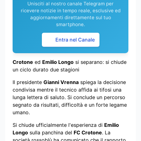
Unisciti al nostro canale Telegram per
ricevere notizie in tempo reale, esclusive ed
aggiornamenti direttamente sul tuo
smartphone.
Entra nel Canale
Crotone
ed
Emilio Longo
si separano: si chiude
un ciclo durato due stagioni
Il presidente
Gianni Vrenna
spiega la decisione
condivisa mentre il tecnico affida ai tifosi una
lunga lettera di saluto. Si conclude un percorso
segnato da risultati, difficoltà e un forte legame
umano.
Si chiude ufficialmente l'esperienza di
Emilio
Longo
sulla panchina del
FC Crotone
. La
società rossoblù ha comunicato che il rapporto