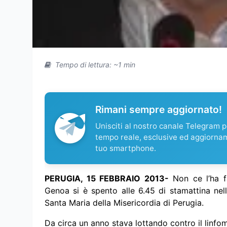
Tempo di lettura: ~1 min
Rimani sempre aggiornato!
Unisciti al nostro canale Telegram pe
tempo reale, esclusive ed aggiorna
tuo smartphone.
PERUGIA, 15 FEBBRAIO 2013-
Non ce l’ha fa
Genoa si è spento alle 6.45 di stamattina nel
Santa Maria della Misericordia di Perugia.
Da circa un anno stava lottando contro il linfom