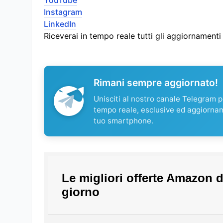
YouTube
Instagram
LinkedIn
Riceverai in tempo reale tutti gli aggiornament
Rimani sempre aggiornato!
Unisciti al nostro canale Telegram pe
tempo reale, esclusive ed aggiorna
tuo smartphone.