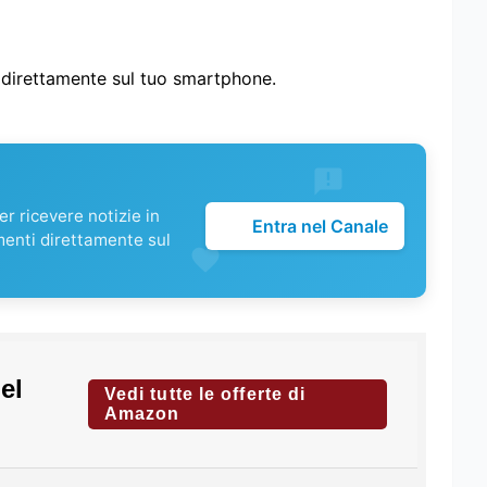
i direttamente sul tuo smartphone.
r ricevere notizie in
Entra nel Canale
menti direttamente sul