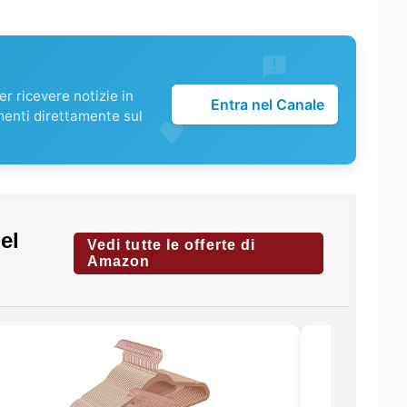
r ricevere notizie in
Entra nel Canale
menti direttamente sul