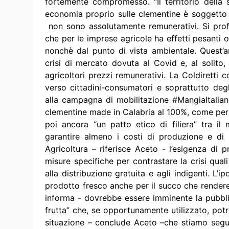
fortemente compromesso. “Il territorio della 
economia proprio sulle clementine è soggetto 
non sono assolutamente remunerativi. Si prof
che per le imprese agricole ha effetti pesanti
nonchè dal punto di vista ambientale. Quest’a
crisi di mercato dovuta al Covid e, al solito
agricoltori prezzi remunerativi. La Coldiretti 
verso cittadini-consumatori e soprattutto degl
alla campagna di mobilitazione #MangiaItalian
clementine made in Calabria al 100%, come per tut
poi ancora “un patto etico di filiera” tra il
garantire almeno i costi di produzione e di 
Agricoltura – riferisce Aceto - l’esigenza di 
misure specifiche per contrastare la crisi qual
alla distribuzione gratuita e agli indigenti. L’ip
prodotto fresco anche per il succo che rendereb
informa - dovrebbe essere imminente la pubblic
frutta” che, se opportunamente utilizzato, potr
situazione – conclude Aceto –che stiamo segu