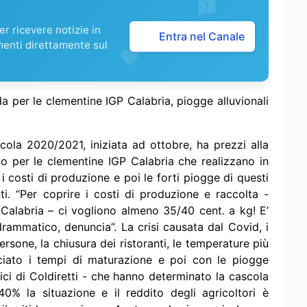
r ricevere notizie in
Entra nel Canale
menti direttamente sul
nda per le clementine IGP Calabria, piogge alluvionali
la 2020/2021, iniziata ad ottobre, ha prezzi alla
o per le clementine IGP Calabria che realizzano in
sti di produzione e poi le forti piogge di questi
i. “Per coprire i costi di produzione e raccolta -
 Calabria – ci vogliono almeno 35/40 cent. a kg! E’
rammatico, denuncia”. La crisi causata dal Covid, i
ersone, la chiusura dei ristoranti, le temperature più
ciato i tempi di maturazione e poi con le piogge
cnici di Coldiretti - che hanno determinato la cascola
40% la situazione e il reddito degli agricoltori è