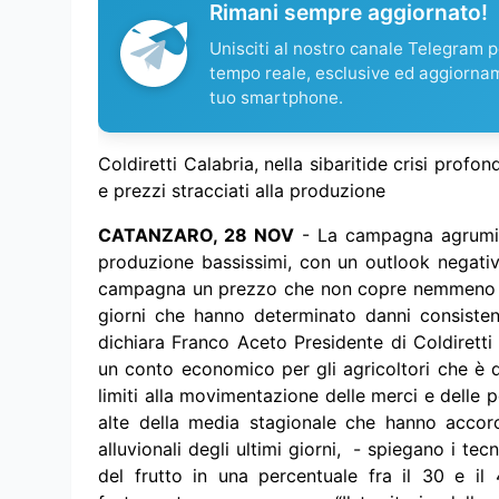
Rimani sempre aggiornato!
Unisciti al nostro canale Telegram pe
tempo reale, esclusive ed aggiorna
tuo smartphone.
Coldiretti Calabria, nella sibaritide crisi profo
e prezzi stracciati alla produzione
CATANZARO, 28 NOV
- La campagna agrumico
produzione bassissimi, con un outlook negativ
campagna un prezzo che non copre nemmeno i co
giorni che hanno determinato danni consistent
dichiara Franco Aceto Presidente di Coldiretti
un conto economico per gli agricoltori che è d
limiti alla movimentazione delle merci e delle p
alte della media stagionale che hanno accor
alluvionali degli ultimi giorni, - spiegano i te
del frutto in una percentuale fra il 30 e il 