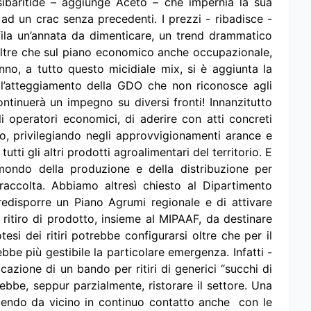
sibaritide – aggiunge Aceto – che impernia la sua
ad un crac senza precedenti. I prezzi - ribadisce -
ila un’annata da dimenticare, un trend drammatico
 oltre che sul piano economico anche occupazionale,
nno, a tutto questo micidiale mix, si è aggiunta la
, l’atteggiamento della GDO che non riconosce agli
continuerà un impegno su diversi fronti! Innanzitutto
i operatori economici, di aderire con atti concreti
o, privilegiando negli approvvigionamenti arance e
ti gli altri prodotti agroalimentari del territorio. E
 mondo della produzione e della distribuzione per
raccolta. Abbiamo altresì chiesto al Dipartimento
predisporre un Piano Agrumi regionale e di attivare
i ritiro di prodotto, insieme al MIPAAF, da destinare
otesi dei ritiri potrebbe configurarsi oltre che per il
be più gestibile la particolare emergenza. Infatti -
azione di un bando per ritiri di generici “succhi di
ebbe, seppur parzialmente, ristorare il settore. Una
endo da vicino in continuo contatto anche con le