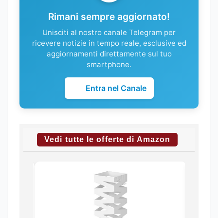
Rimani sempre aggiornato!
Unisciti al nostro canale Telegram per
ricevere notizie in tempo reale, esclusive ed
aggiornamenti direttamente sul tuo
smartphone.
Entra nel Canale