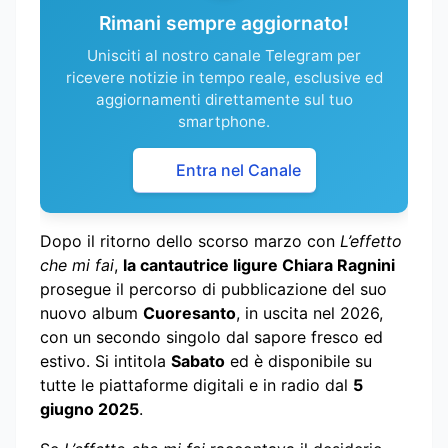
Rimani sempre aggiornato!
Unisciti al nostro canale Telegram per
ricevere notizie in tempo reale, esclusive ed
aggiornamenti direttamente sul tuo
smartphone.
Entra nel Canale
Dopo il ritorno dello scorso marzo con
L’effetto
che mi fai
,
la cantautrice ligure Chiara Ragnini
prosegue il percorso di pubblicazione del suo
nuovo album
Cuoresanto
, in uscita nel 2026,
con un secondo singolo dal sapore fresco ed
estivo. Si intitola
Sabato
ed è disponibile su
tutte le piattaforme digitali e in radio dal
5
giugno 2025
.