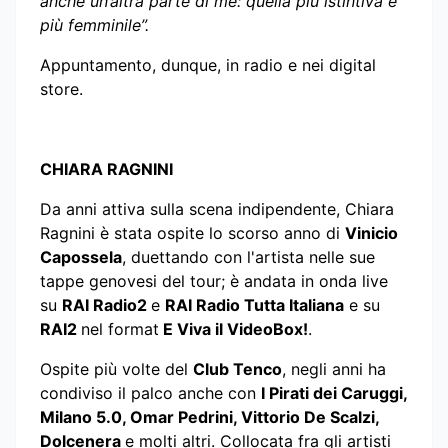
anche un’altra parte di me: quella più istintiva e
più femminile”.
Appuntamento, dunque, in radio e nei digital
store.
CHIARA RAGNINI
Da anni attiva sulla scena indipendente, Chiara
Ragnini è stata ospite lo scorso anno di
Vinicio
Capossela
, duettando con l'artista nelle sue
tappe genovesi del tour; è andata in onda live
su
RAI Radio2
e
RAI Radio Tutta Italiana
e su
RAI2
nel format
E Viva il VideoBox!
.
Ospite più volte del
Club Tenco
, negli anni ha
condiviso il palco anche con
I Pirati dei Caruggi,
Milano 5.0, Omar Pedrini, Vittorio De Scalzi,
Dolcenera
e molti altri. Collocata fra gli artisti