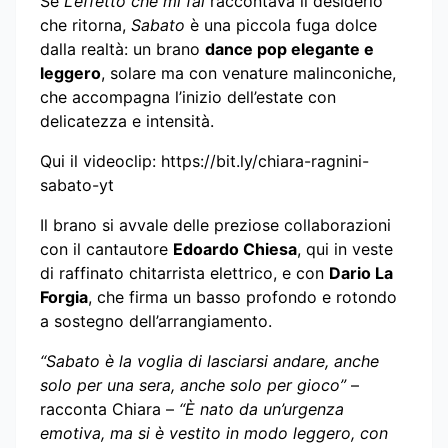
Se
L’effetto che mi fai
raccontava il desiderio
che ritorna,
Sabato
è una piccola fuga dolce
dalla realtà: un brano
dance pop elegante e
leggero
, solare ma con venature malinconiche,
che accompagna l’inizio dell’estate con
delicatezza e intensità.
Qui il videoclip: https://bit.ly/chiara-ragnini-
sabato-yt
Il brano si avvale delle preziose collaborazioni
con il cantautore
Edoardo Chiesa
, qui in veste
di raffinato chitarrista elettrico, e con
Dario La
Forgia
, che firma un basso profondo e rotondo
a sostegno dell’arrangiamento.
“Sabato è la voglia di lasciarsi andare, anche
solo per una sera, anche solo per gioco”
–
racconta Chiara –
“È nato da un’urgenza
emotiva, ma si è vestito in modo leggero, con